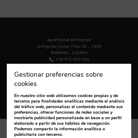
Aparthotel Africamar
Avinguda Josep Trias 29
-
7458
Baleares
,
España
+34 971 850 020
reservations@youroom.es
Gestionar preferencias sobre
cookies
En nuestro sitio web utilizamos cookies propias y de
terceros para finalidades analíticas mediante el análisis
del tráfico web, personalizar el contenido mediante sus
preferencias, ofrecer funciones de redes sociales y
mostrarle publicidad personalizada en base a un perfil
elaborado a partir de sus hábitos de navegación.
Podemos compartir la información analítica o
Política de cookies
Aviso Legal
publicitaria con terceros.