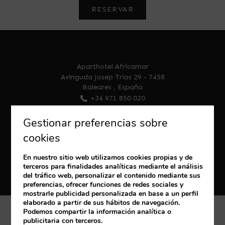
RESERVAR
Aparthotel Africamar
Avinguda Josep Trias 29
-
7458
Baleares
,
España
+34 971 850 020
reservations@youroom.es
Gestionar preferencias sobre
cookies
En nuestro sitio web utilizamos cookies propias y de
terceros para finalidades analíticas mediante el análisis
del tráfico web, personalizar el contenido mediante sus
preferencias, ofrecer funciones de redes sociales y
mostrarle publicidad personalizada en base a un perfil
elaborado a partir de sus hábitos de navegación.
Podemos compartir la información analítica o
Política de cookies
Aviso Legal
publicitaria con terceros.