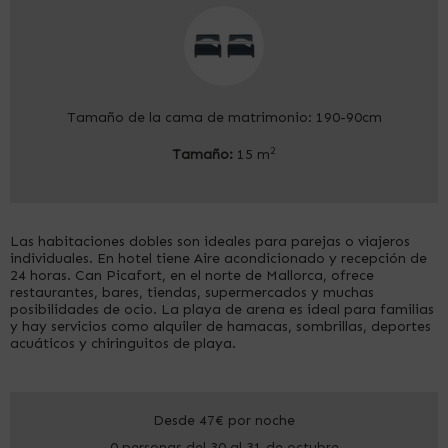
Tamaño de la cama de matrimonio: 190-90cm
2
Tamaño:
15 m
Las habitaciones dobles son ideales para parejas o viajeros
individuales. En hotel tiene Aire acondicionado y recepción de
24 horas. Can Picafort, en el norte de Mallorca, ofrece
restaurantes, bares, tiendas, supermercados y muchas
posibilidades de ocio. La playa de arena es ideal para familias
y hay servicios como alquiler de hamacas, sombrillas, deportes
acuáticos y chiringuitos de playa.
Desde 47€
por noche
0 personas del 30 al 31 de octubre